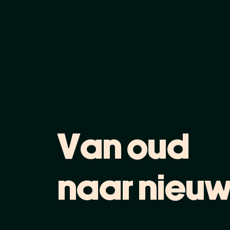
V
a
n
o
u
d
n
a
a
r
n
i
e
u