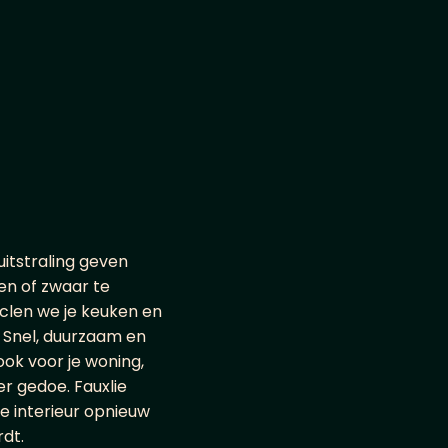
u
i
t
s
t
r
a
l
i
n
g
g
e
v
e
n
e
n
o
f
z
w
a
a
r
t
e
c
l
e
n
w
e
j
e
k
e
u
k
e
n
e
n
S
n
e
l
,
d
u
u
r
z
a
a
m
e
n
o
o
k
v
o
o
r
j
e
w
o
n
i
n
g
,
e
r
g
e
d
o
e
.
F
a
u
x
l
i
e
e
i
n
t
e
r
i
e
u
r
o
p
n
i
e
u
w
r
d
t
.