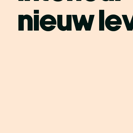
n
i
e
u
w
l
e