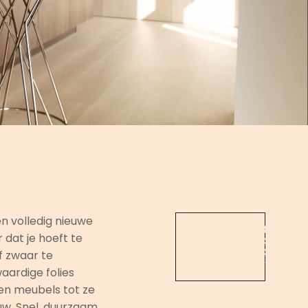
een volledig nieuwe
Bekijk
Leer
 dat je hoeft te
onze
ons
project
kennen
f zwaar te
>
>
ardige folies
en meubels tot ze
uw. Snel, duurzaam