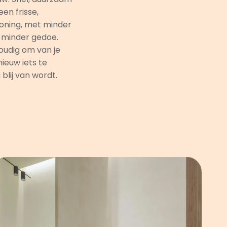
een frisse,
oning, met minder
n minder gedoe.
oudig om van je
ieuw iets te
blij van wordt.