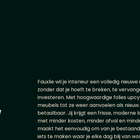
F
a
u
x
l
i
e
w
i
l
j
e
i
n
t
e
r
i
e
u
r
e
e
n
v
o
l
l
e
d
i
g
n
i
e
u
w
e
z
o
n
d
e
r
d
a
t
j
e
h
o
e
f
t
t
e
b
r
e
k
e
n
,
t
e
v
e
r
v
a
n
g
i
n
v
e
s
t
e
r
e
n
.
M
e
t
h
o
o
g
w
a
a
r
d
i
g
e
f
o
l
i
e
s
u
p
c
y
m
e
u
b
e
l
s
t
o
t
z
e
w
e
e
r
a
a
n
v
o
e
l
e
n
a
l
s
n
i
e
u
w
.
w
b
e
t
a
a
l
b
a
a
r
.
J
i
j
k
r
i
j
g
t
e
e
n
f
r
i
s
s
e
,
m
o
d
e
r
n
e
l
m
e
t
m
i
n
d
e
r
k
o
s
t
e
n
,
m
i
n
d
e
r
a
f
v
a
l
e
n
m
i
n
d
m
a
a
k
t
h
e
t
e
e
n
v
o
u
d
i
g
o
m
v
a
n
j
e
b
e
s
t
a
a
n
d
i
e
t
s
t
e
m
a
k
e
n
w
a
a
r
j
e
e
l
k
e
d
a
g
b
l
i
j
v
a
n
w
o