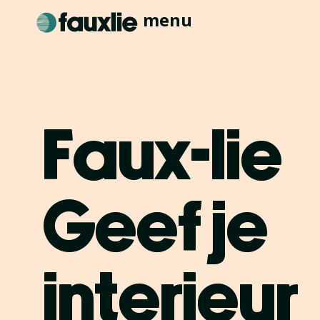
menu
F
a
u
x
-
l
i
e
G
e
e
f
j
e
i
n
t
e
r
i
e
u
r